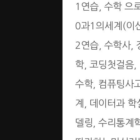
1연습, 수학 으
0과1의세계(이산
2연습, 수학사, 
학, 코딩첫걸음,
수학, 컴퓨팅사
계, 데이터과 학
델링, 수리통계학