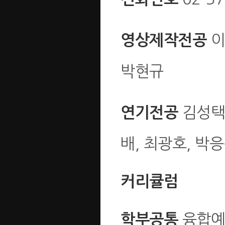
이
영상제작전공
박현규
김성택,
연기전공
배, 최광호, 박응
커리큘럼
융합예
학부공통