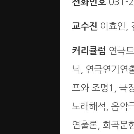
031-2
전화번호
이효인, 
교수진
연극트랙
커리큘럼
닉, 연극연기연
프와 조명1, 극
노래해석, 음악
연출론, 희곡문헌