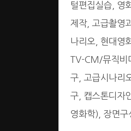
털편집실습, 영
제작, 고급촬영
나리오, 현대영
TV-CM/뮤직
구, 고급시나리
구, 캡스톤디자
영화학), 장면구